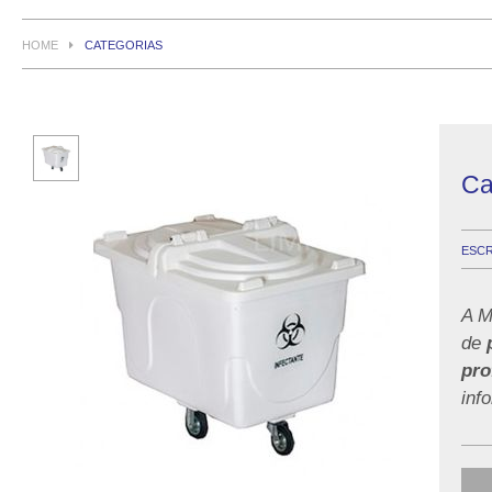
HOME
CATEGORIAS
Ca
ESCR
A M
de
pro
inf