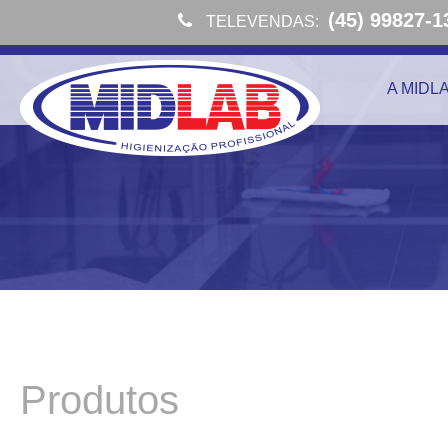
(45) 99827-1
TELEVENDAS:
A MIDL
Produtos