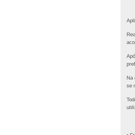
Apl
Rea
aco
Apó
pre
Na 
se 
Tod
uti