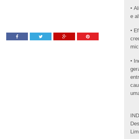
• A
e a
• E
cre
mic
• I
ger
ent
cau
uma
IN
Des
Lim