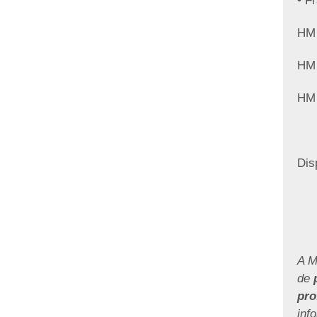
• F
HM 
HM 
HM 
Dis
A M
de
pro
inf