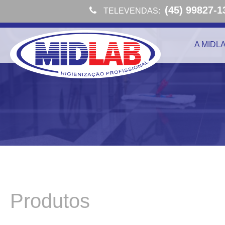
(45) 99827-1
TELEVENDAS:
A MIDL
Produtos