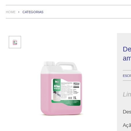
HOME
CATEGORIAS
De
am
ESCR
Li
Des
Açã