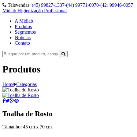
Televendas:
(45) 99827-1337
-
(44) 99771-0070
-
(42) 99946-0057
Midlab Higienização Profissional
A Midlab
Produtos
Segmentos
Notícias
Contato
Produtos
Home
Categorias
Toalha de Rosto
Tamanho: 45 cm x 70 cm