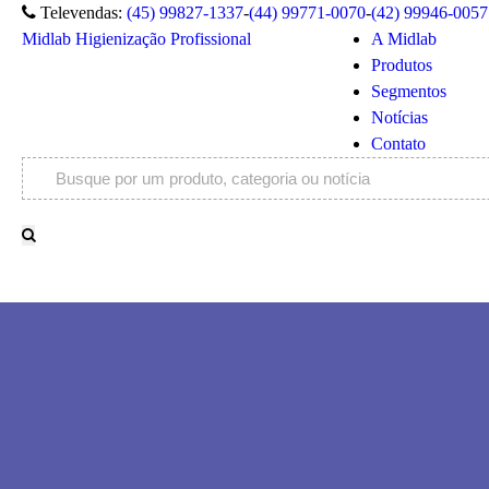
Televendas:
(45) 99827-1337
-
(44) 99771-0070
-
(42) 99946-0057
Midlab Higienização Profissional
A Midlab
Produtos
Segmentos
Notícias
Contato