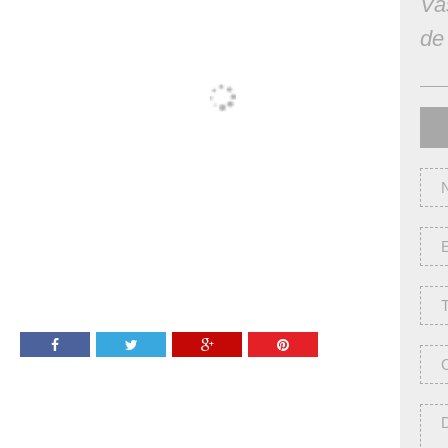
Va
de