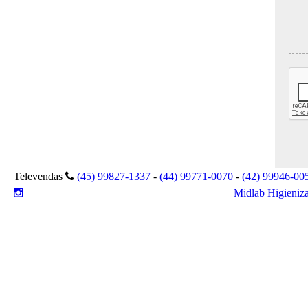
Televendas
(45) 99827-1337
-
(44) 99771-0070
-
(42) 99946-00
Midlab Higieniza