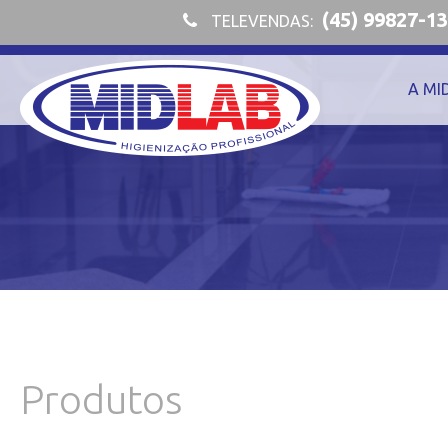
(45) 99827-1
TELEVENDAS:
A MI
Produtos