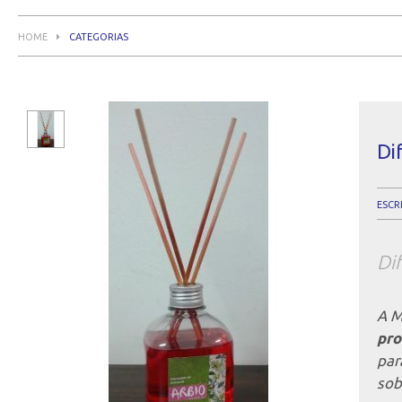
HOME
CATEGORIAS
Di
ESCR
Di
A M
pro
par
sob