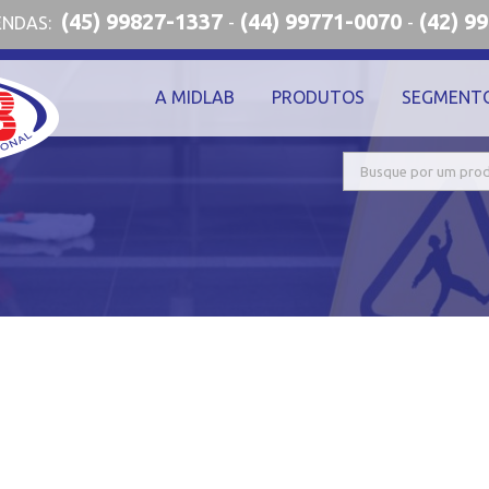
(45) 99827-1337
(44) 99771-0070
(42) 9
ENDAS:
-
-
A MIDLAB
PRODUTOS
SEGMENT