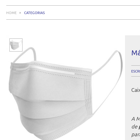
HOME
CATEGORIAS
Má
ESCR
Cai
A M
de
par