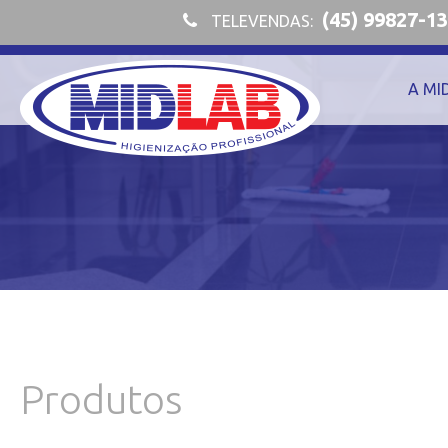
(45) 99827-1
TELEVENDAS:
A MI
Produtos