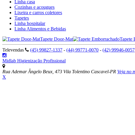
Linha casa
Cozinhas e açougues
Lixeira e carros coletores
Tapetes
Linha hospitalar
Linha Alimentos e Bebidas
Tapete Door-Mat
Tapete
Televendas
(45) 99827-1337
-
(44) 99771-0070
-
(42) 99946-0057
Midlab Higienização Profissional
Rua Ademar Ângelo Beux, 473
Vila Tolentino
Cascavel-PR
Veja no 
X