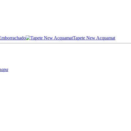
 Emborrachado
Tapete New Acquamat
mapa