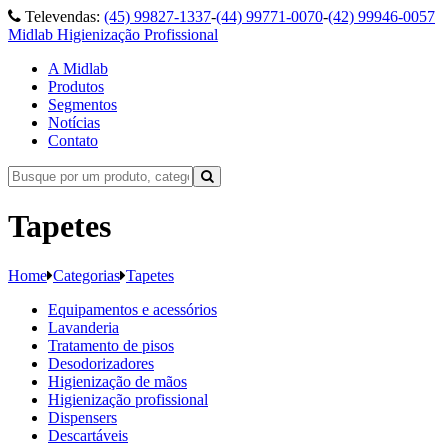
Televendas:
(45) 99827-1337
-
(44) 99771-0070
-
(42) 99946-0057
Midlab Higienização Profissional
A Midlab
Produtos
Segmentos
Notícias
Contato
Tapetes
Home
Categorias
Tapetes
Equipamentos e acessórios
Lavanderia
Tratamento de pisos
Desodorizadores
Higienização de mãos
Higienização profissional
Dispensers
Descartáveis